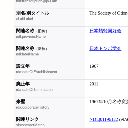
ndl:transcription@ja-Latn
別名/別タイトル
The Society of Odon
xl:altLabel
関連名称
日本蜻蛉同好会
（旧称）
ndl:previousName
関連名称
日本トンボ学会
（新称）
ndl:laterName
設立年
1967
rda:dateOfEstablishment
廃止年
2011
rda:dateOfTermination
来歴
1967年10月名称変更
rda:corporateHistory
関連リンク
NDL|01196122
(VIA
skos:exactMatch