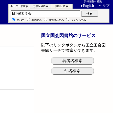
詳細情報へ移動
▸
English
ヘルプ
キーワード検索
分類記号検索
識別子検索
キーワード検索
検索
すべて
名称のみ
普通件名のみ
ジャンルのみ
国立国会図書館のサービス
以下のリンクボタンから国立国会図
書館サーチで検索ができます。
著者名検索
件名検索