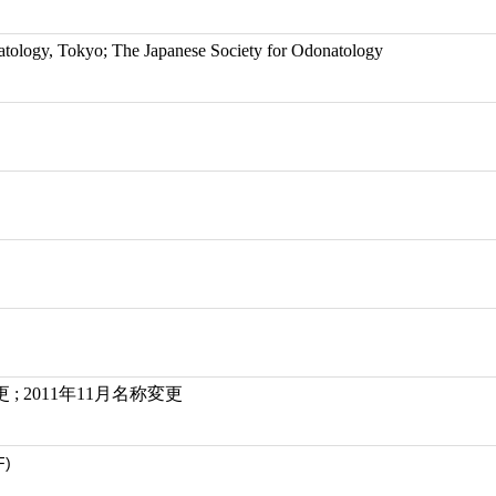
atology, Tokyo; The Japanese Society for Odonatology
 ; 2011年11月名称変更
F)