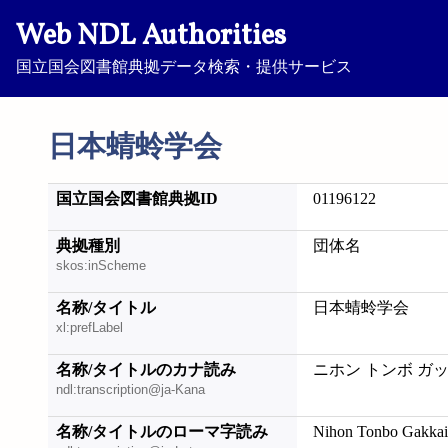
Web NDL Authorities
国立国会図書館典拠データ検索・提供サービス
日本蜻蛉学会
国立国会図書館典拠ID
01196122
典拠種別
団体名
skos:inScheme
名称/タイトル
日本蜻蛉学会
xl:prefLabel
名称/タイトルのカナ読み
ニホン トンボ ガ
ndl:transcription@ja-Kana
名称/タイトルのローマ字読み
Nihon Tonbo Gakkai