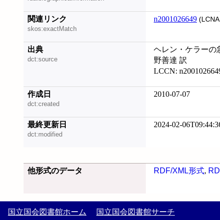
関連リンク
n2001026649
(LCNA
skos:exactMatch
出典
ヘレン・ケラーの急進
dct:source
野善達 訳
LCCN: n200102664
作成日
2010-07-07
dct:created
最終更新日
2024-02-06T09:44:3
dct:modified
他形式のデータ
RDF/XML形式
,
RD
国立国会図書館ホーム
国立国会図書館サーチ