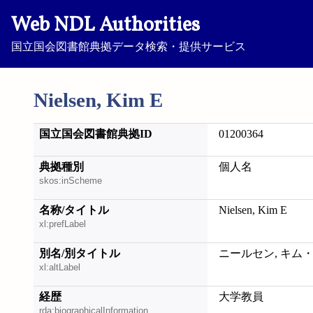
Web NDL Authorities
国立国会図書館典拠データ検索・提供サービス
Nielsen, Kim E
国立国会図書館典拠ID
01200364
典拠種別
個人名
skos:inScheme
名称/タイトル
Nielsen, Kim E
xl:prefLabel
別名/別タイトル
ニールセン, キム・
xl:altLabel
経歴
大学教員
rda:biographicalInformation