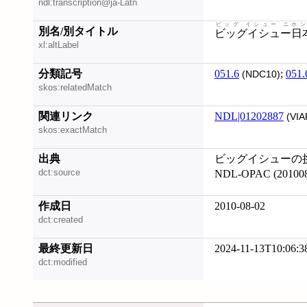
ndl:transcription@ja-Latn
ビッグ イシュー ニホン
別名/別タイトル
ビッグイシュー日
xl:altLabel
分類記号
051.6
;
051.
(NDC10)
skos:relatedMatch
関連リンク
NDL|01202887
(VIA
skos:exactMatch
出典
ビッグイシューの挑戦
dct:source
NDL-OPAC (20100
作成日
2010-08-02
dct:created
最終更新日
2024-11-13T10:06:3
dct:modified