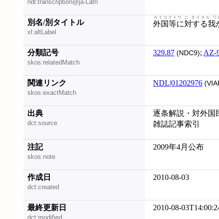
ndl:transcription@ja-Latn
ガイコクトウ ニ タイスル ワ
別名/別タイトル
外国等に対する我
xl:altLabel
分類記号
329.87
;
AZ-
(NDC9)
skos:relatedMatch
関連リンク
NDL|01202976
(VIA
skos:exactMatch
出典
逐条解説・対外国民
dct:source
雑誌記事索引
注記
2009年4月公布
skos:note
作成日
2010-08-03
dct:created
最終更新日
2010-08-03T14:00:2
dct:modified