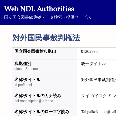
Web NDL Authorities
国立国会図書館典拠データ検索・提供サービス
対外国民事裁判権法
国立国会図書館典拠ID
01202976
典拠種別
統一タイトル
skos:inScheme
名称/タイトル
対外国民事裁判権
xl:prefLabel
名称/タイトルのカナ読み
タイ ガイコク ミ
ndl:transcription@ja-Kana
名称/タイトルのローマ字読み
Tai gaikoku minji sa