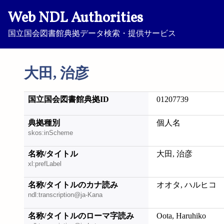
Web NDL Authorities
国立国会図書館典拠データ検索・提供サービス
大田, 治彦
国立国会図書館典拠ID
01207739
典拠種別
個人名
skos:inScheme
名称/タイトル
大田, 治彦
xl:prefLabel
名称/タイトルのカナ読み
オオタ, ハルヒコ
ndl:transcription@ja-Kana
名称/タイトルのローマ字読み
Oota, Haruhiko