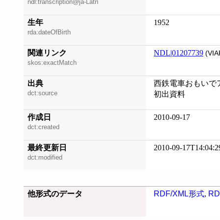
ndl:transcription@ja-Latn
生年
1952
rda:dateOfBirth
関連リンク
NDL|01207739
(VIA
skos:exactMatch
出典
西鉄電車おもいでア
dct:source
初出資料
作成日
2010-09-17
dct:created
最終更新日
2010-09-17T14:04:2
dct:modified
他形式のデータ
RDF/XML形式
,
RD