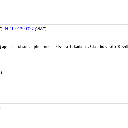
;
NDL|01209937
)
(VIAF)
ng agents and social phenomena / Keiki Takadama, Claudio Cioffi-Revil
)
4