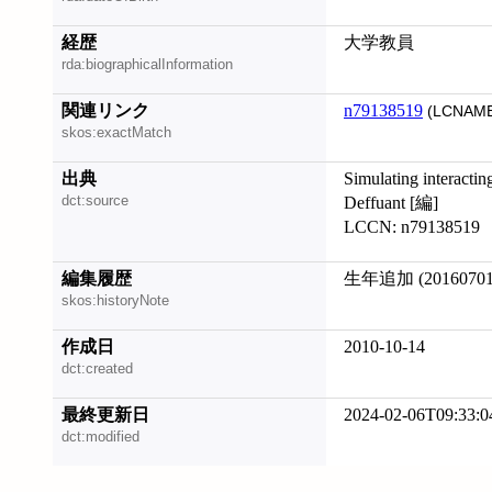
経歴
大学教員
rda:biographicalInformation
関連リンク
n79138519
(LCNAME
skos:exactMatch
出典
Simulating interacti
dct:source
Deffuant [編]
LCCN: n79138519
編集履歴
生年追加 (20160701
skos:historyNote
作成日
2010-10-14
dct:created
最終更新日
2024-02-06T09:33:0
dct:modified