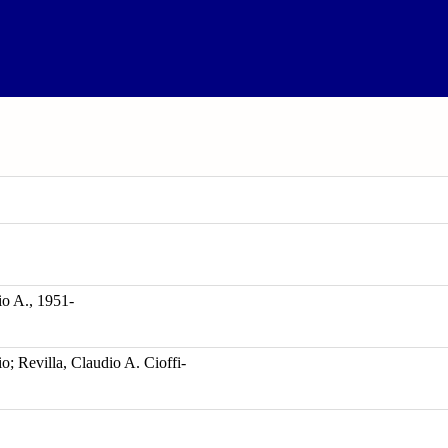
-
io A., 1951-
io; Revilla, Claudio A. Cioffi-