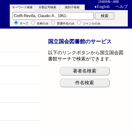
詳細情報へ移動
▸
English
ヘルプ
キーワード検索
分類記号検索
識別子検索
キーワード検索
検索
すべて
名称のみ
普通件名のみ
ジャンルのみ
国立国会図書館のサービス
以下のリンクボタンから国立国会図
書館サーチで検索ができます。
著者名検索
件名検索