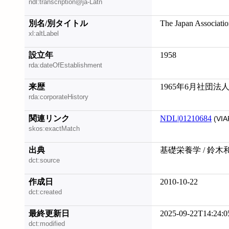
ndl:transcription@ja-Latn
別名/別タイトル
The Japan Association
xl:altLabel
設立年
1958
rda:dateOfEstablishment
来歴
1965年6月社団法人
rda:corporateHistory
関連リンク
NDL|01210684
(VIA
skos:exactMatch
出典
基礎栄養学 / 鈴木
dct:source
作成日
2010-10-22
dct:created
最終更新日
2025-09-22T14:24:0
dct:modified