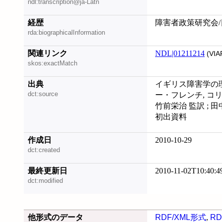
ndl:transcription@ja-Latn
経歴
障害者政策研究会
rda:biographicalInformation
関連リンク
NDL|01211214
(VIA
skos:exactMatch
出典
イギリス障害学の理
dct:source
ー・フレンチ, コリ
竹前栄治 監訳 ; 田
初出資料
作成日
2010-10-29
dct:created
最終更新日
2010-11-02T10:40:4
dct:modified
他形式のデータ
RDF/XML形式
,
RD