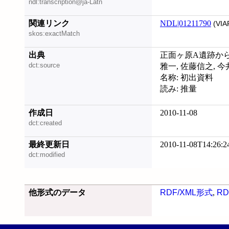
ndl:transcription@ja-Latn
関連リンク
NDL|01211790
(VIA
skos:exactMatch
出典
正面ヶ原A遺跡から垣
dct:source
雅一, 佐藤信之, 今
名称: 初出資料
読み: 推量
作成日
2010-11-08
dct:created
最終更新日
2010-11-08T14:26:2
dct:modified
他形式のデータ
RDF/XML形式
,
RD