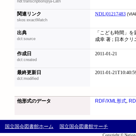
ndl:transcription@ja-Latn
関連リンク
NDL|01217483
(VIA
skos:exactMatch
出典
「こども時間」を届
dct:source
成幸 著 ; 日本ク
作成日
2011-01-21
dct:created
最終更新日
2011-01-21T10:40:5
dct:modified
他形式のデータ
RDF/XML形式
,
RD
国立国会図書館ホーム
国立国会図書館サーチ
Copyright © Nationa