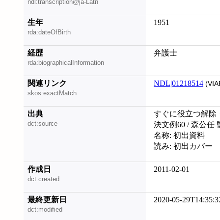
ndl:transcription@ja-Latn
生年
1951
rda:dateOfBirth
経歴
弁護士
rda:biographicalInformation
関連リンク
NDL|01218514
(VIA
skos:exactMatch
出典
すぐに役立つ解除
dct:source
決文例60 / 森公任
名称: 初出資料
読み: 初出カバー
作成日
2011-02-01
dct:created
最終更新日
2020-05-29T14:35:3
dct:modified