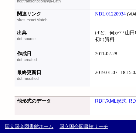
ndl:transcription@ja-Latn
関連リンク
NDL|01220934
(VIA
skos:exactMatch
出典
けど、何か? / 山
dct:source
初出資料
作成日
2011-02-28
dct:created
最終更新日
2019-01-07T18:15:0
dct:modified
他形式のデータ
RDF/XML形式
,
RD
国立国会図書館ホーム
国立国会図書館サーチ