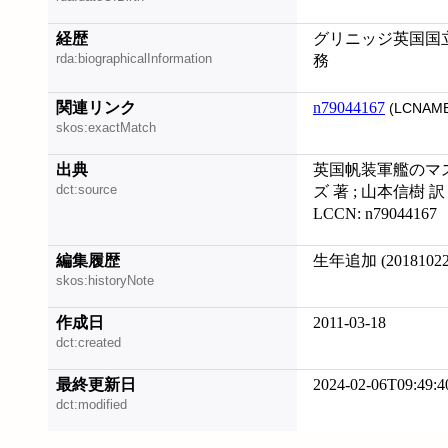
経歴
グリニッジ英国国
rda:biographicalInformation
務
関連リンク
n79044167
(LCNAME
skos:exactMatch
出典
英国帆装軍艦のマス
dct:source
ズ 著 ; 山本信樹 訳
LCCN: n79044167
編集履歴
生年追加 (20181022
skos:historyNote
作成日
2011-03-18
dct:created
最終更新日
2024-02-06T09:49:4
dct:modified