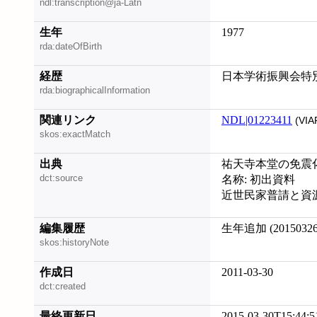
ndl:transcription@ja-Latn
生年
1977
rda:dateOfBirth
経歴
日本学術振興会特
rda:biographicalInformation
関連リンク
NDL|01223411
(VIA
skos:exactMatch
出典
祐天寺本堂の免震化改
dct:source
名称: 初出資料
近世民家普請と資源保全
編集履歴
生年追加 (20150326
skos:historyNote
作成日
2011-03-30
dct:created
最終更新日
2015-03-30T15:44:5