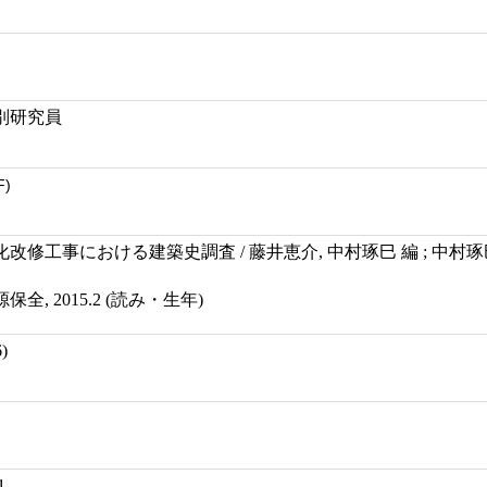
別研究員
F)
修工事における建築史調査 / 藤井恵介, 中村琢巳 編 ; 中村琢
, 2015.2 (読み・生年)
)
1