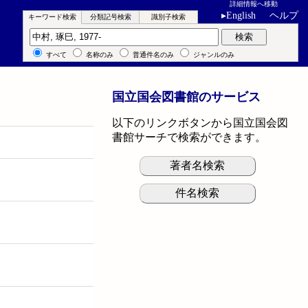
詳細情報へ移動
▸
English
ヘルプ
キーワード検索
分類記号検索
識別子検索
キーワード検索
検索
すべて
名称のみ
普通件名のみ
ジャンルのみ
国立国会図書館のサービス
以下のリンクボタンから国立国会図
書館サーチで検索ができます。
著者名検索
件名検索