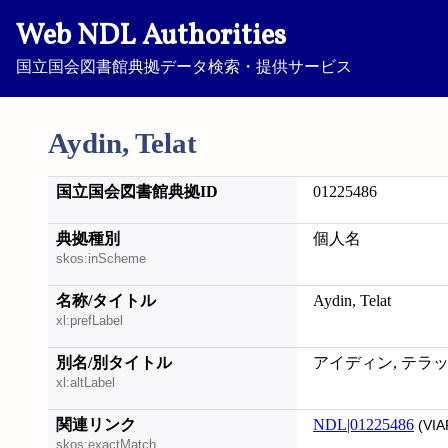
Web NDL Authorities
国立国会図書館典拠データ検索・提供サービス
Aydin, Telat
国立国会図書館典拠ID
01225486
典拠種別
個人名
skos:inScheme
名称/タイトル
Aydin, Telat
xl:prefLabel
別名/別タイトル
アイディン, テラ
xl:altLabel
関連リンク
NDL|01225486
(VIA
skos:exactMatch