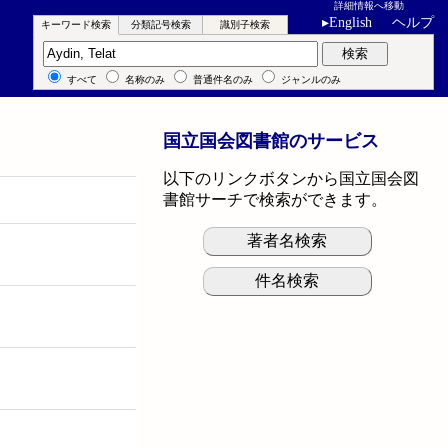
詳細情報へ移動
▸
English
ヘルプ
キーワード検索
分類記号検索
識別子検索
キーワード検索
検索
すべて
名称のみ
普通件名のみ
ジャンルのみ
国立国会図書館のサービス
以下のリンクボタンから国立国会図
書館サーチで検索ができます。
著者名検索
件名検索