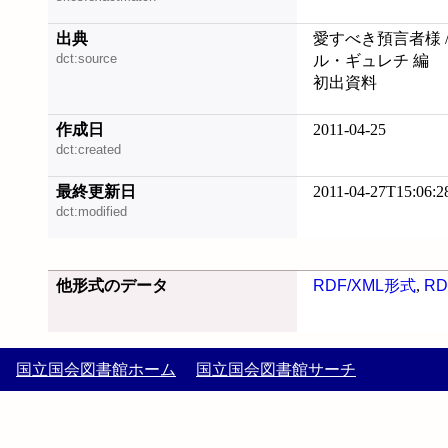
出典
愛すべき預言者様 /
dct:source
ル・ギュレチ 編
初出資料
作成日
2011-04-25
dct:created
最終更新日
2011-04-27T15:06:2
dct:modified
他形式のデータ
RDF/XML形式
,
RD
国立国会図書館ホーム
国立国会図書館サーチ