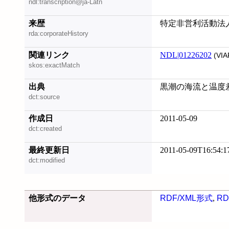
ndl:transcription@ja-Latn
来歴
特定非営利活動法
rda:corporateHistory
関連リンク
NDL|01226202
(VIA
skos:exactMatch
出典
黒潮の海流と温度
dct:source
作成日
2011-05-09
dct:created
最終更新日
2011-05-09T16:54:1
dct:modified
他形式のデータ
RDF/XML形式
,
RD