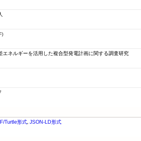
人
F)
差エネルギーを活用した複合型発電計画に関する調査研究
7
F/Turtle形式
,
JSON-LD形式