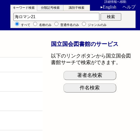
詳細情報へ移動
▸
English
ヘルプ
キーワード検索
分類記号検索
識別子検索
キーワード検索
検索
すべて
名称のみ
普通件名のみ
ジャンルのみ
国立国会図書館のサービス
以下のリンクボタンから国立国会図
書館サーチで検索ができます。
著者名検索
件名検索