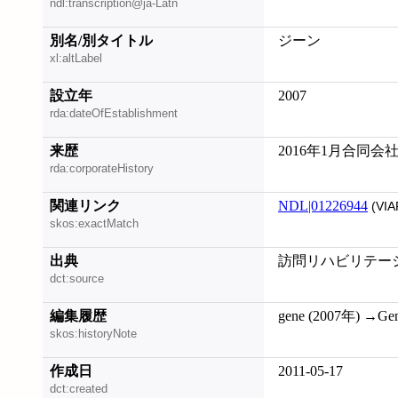
ndl:transcription@ja-Latn
別名/別タイトル
ジーン
xl:altLabel
設立年
2007
rda:dateOfEstablishment
来歴
2016年1月合同
rda:corporateHistory
関連リンク
NDL|01226944
(VIA
skos:exactMatch
出典
訪問リハビリテー
dct:source
編集履歴
gene (2007年) →Gen
skos:historyNote
作成日
2011-05-17
dct:created