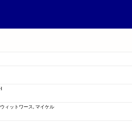
 H
chael; ウィットワース, マイケル