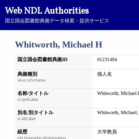
Web NDL Authorities
国立国会図書館典拠データ検索・提供サービス
Whitworth, Michael H
国立国会図書館典拠ID
01231494
典拠種別
個人名
skos:inScheme
名称/タイトル
Whitworth, Michael
xl:prefLabel
別名/別タイトル
Whitworth, Mi
xl:altLabel
経歴
大学教員
rda:biographicalInformation