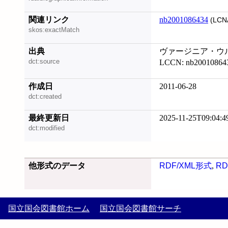
関連リンク
nb2001086434
(LCN
skos:exactMatch
出典
ヴァージニア・ウルフ
dct:source
LCCN: nb20010864
作成日
2011-06-28
dct:created
最終更新日
2025-11-25T09:04:4
dct:modified
他形式のデータ
RDF/XML形式
,
RD
国立国会図書館ホーム
国立国会図書館サーチ