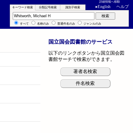
詳細情報へ移動
▸
English
ヘルプ
キーワード検索
分類記号検索
識別子検索
キーワード検索
検索
すべて
名称のみ
普通件名のみ
ジャンルのみ
国立国会図書館のサービス
以下のリンクボタンから国立国会図
書館サーチで検索ができます。
著者名検索
件名検索