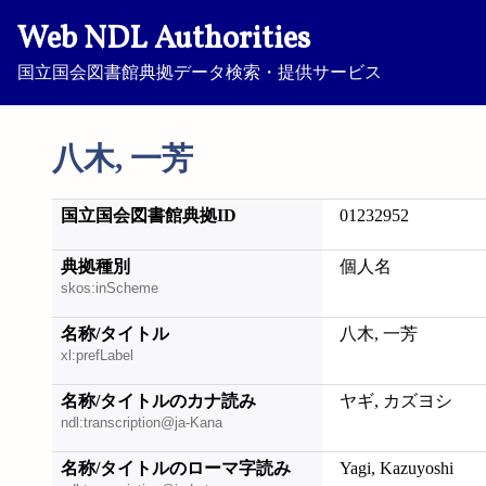
Web NDL Authorities
国立国会図書館典拠データ検索・提供サービス
八木, 一芳
国立国会図書館典拠ID
01232952
典拠種別
個人名
skos:inScheme
名称/タイトル
八木, 一芳
xl:prefLabel
名称/タイトルのカナ読み
ヤギ, カズヨシ
ndl:transcription@ja-Kana
名称/タイトルのローマ字読み
Yagi, Kazuyoshi