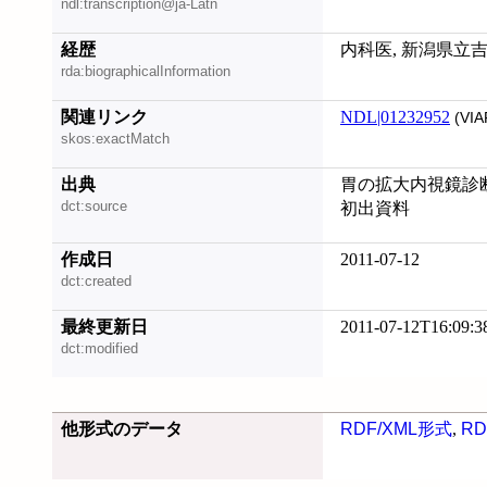
ndl:transcription@ja-Latn
経歴
内科医, 新潟県立
rda:biographicalInformation
関連リンク
NDL|01232952
(VIA
skos:exactMatch
出典
胃の拡大内視鏡診断 
dct:source
初出資料
作成日
2011-07-12
dct:created
最終更新日
2011-07-12T16:09:3
dct:modified
他形式のデータ
RDF/XML形式
,
RD