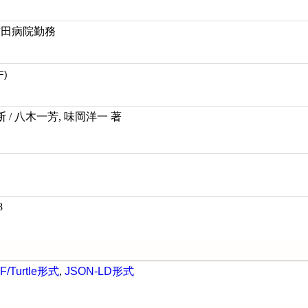
吉田病院勤務
F)
/ 八木一芳, 味岡洋一 著
8
F/Turtle形式
,
JSON-LD形式