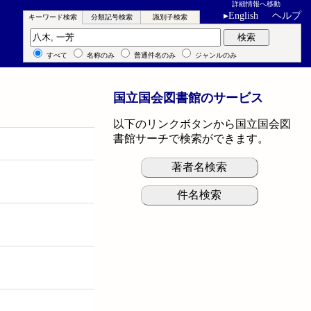
詳細情報へ移動
▸
English
ヘルプ
キーワード検索
分類記号検索
識別子検索
キーワード検索
検索
すべて
名称のみ
普通件名のみ
ジャンルのみ
国立国会図書館のサービス
以下のリンクボタンから国立国会図
書館サーチで検索ができます。
著者名検索
件名検索