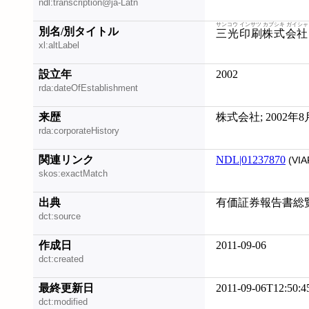
ndl:transcription@ja-Latn
サンコウ インサツ カブシキ ガイシャ
別名/別タイトル
三光印刷株式会社
xl:altLabel
設立年
2002
rda:dateOfEstablishment
来歴
株式会社; 2002年
rda:corporateHistory
関連リンク
NDL|01237870
(VIA
skos:exactMatch
出典
有価証券報告書総覧. [
dct:source
作成日
2011-09-06
dct:created
最終更新日
2011-09-06T12:50:4
dct:modified