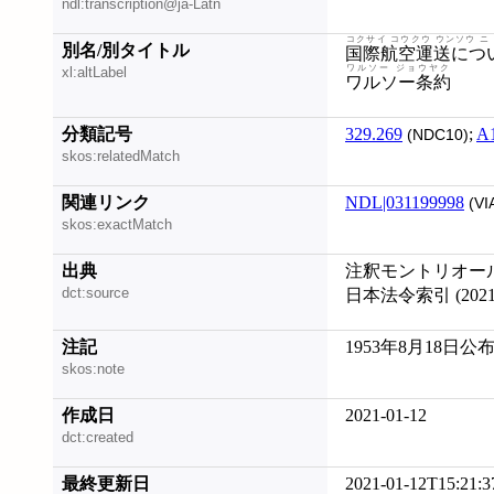
ndl:transcription@ja-Latn
コクサイ コウクウ ウンソウ ニ 
別名/別タイトル
国際航空運送につ
ワルソー ジョウヤク
xl:altLabel
ワルソー条約
分類記号
329.269
;
A
(NDC10)
skos:relatedMatch
関連リンク
NDL|031199998
(VI
skos:exactMatch
出典
注釈モントリオール条約
dct:source
日本法令索引 (20210
注記
1953年8月18日公
skos:note
作成日
2021-01-12
dct:created
最終更新日
2021-01-12T15:21:3