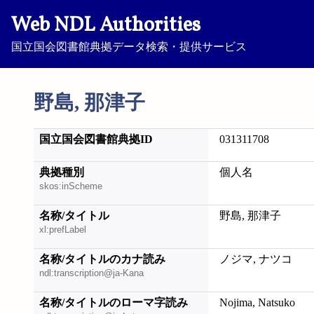
Web NDL Authorities
国立国会図書館典拠データ検索・提供サービス
野島, 那津子
国立国会図書館典拠ID
031311708
典拠種別
個人名
skos:inScheme
名称/タイトル
野島, 那津子
xl:prefLabel
名称/タイトルのカナ読み
ノジマ, ナツコ
ndl:transcription@ja-Kana
名称/タイトルのローマ字読み
Nojima, Natsuko