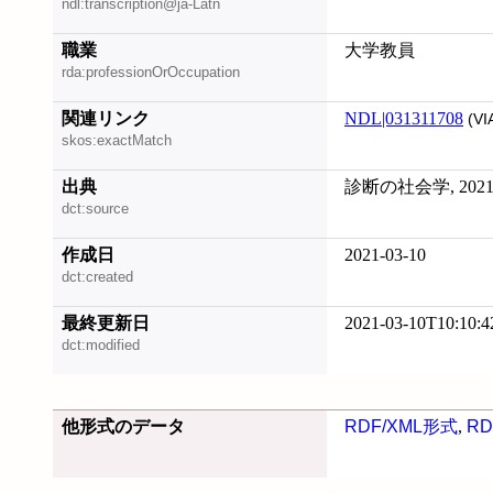
ndl:transcription@ja-Latn
職業
大学教員
rda:professionOrOccupation
関連リンク
NDL|031311708
(VI
skos:exactMatch
出典
診断の社会学, 2021
dct:source
作成日
2021-03-10
dct:created
最終更新日
2021-03-10T10:10:4
dct:modified
他形式のデータ
RDF/XML形式
,
RD