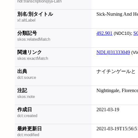
ndl:transcription@ja-Latn
別名/別タイトル
Sick-Nursing And He
xl:altLabel
分類記号
492.901
;
S
(NDC10)
skos:relatedMatch
関連リンク
NDL|031333049
(VI
skos:exactMatch
出典
ナイチンゲールと「三
dct:source
注記
Nightingale, Flor
skos:note
作成日
2021-03-19
dct:created
最終更新日
2021-03-19T15:56:5
dct:modified