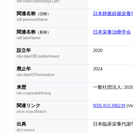
ndl:transcription@ja-Latn
関連名称
日本静脈経腸栄養
（旧称）
ndl:previousName
関連名称
日本栄養治療学会
（新称）
ndl:laterName
設立年
2020
rda:dateOfEstablishment
廃止年
2024
rda:dateOfTermination
来歴
一般社団法人; 202
rda:corporateHistory
関連リンク
NDL|031398239
(VI
skos:exactMatch
出典
日本臨床栄養代謝学会
dct:source