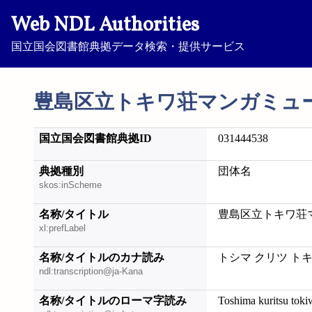
Web NDL Authorities
国立国会図書館典拠データ検索・提供サービス
豊島区立トキワ荘マンガミュ
国立国会図書館典拠ID
031444538
典拠種別
団体名
skos:inScheme
名称/タイトル
豊島区立トキワ荘
xl:prefLabel
名称/タイトルのカナ読み
トシマ クリツ ト
ndl:transcription@ja-Kana
名称/タイトルのローマ字読み
Toshima kuritsu tok