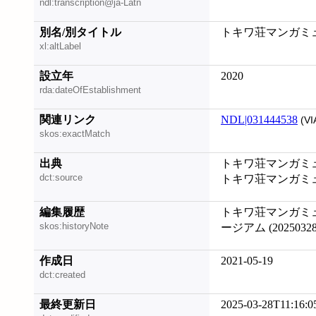
ndl:transcription@ja-Latn
別名/別タイトル
トキワ荘マンガミ
xl:altLabel
設立年
2020
rda:dateOfEstablishment
関連リンク
NDL|031444538
(VI
skos:exactMatch
出典
トキワ荘マンガミュー
dct:source
トキワ荘マンガミュー
編集履歴
トキワ荘マンガミ
skos:historyNote
ージアム (20250328
作成日
2021-05-19
dct:created
最終更新日
2025-03-28T11:16:0