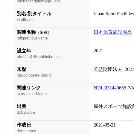
ndl:transcription@ja-Latn
別名/別タイトル
Japan Sport Facilitie
xl:altLabel
関連名称
日本体育施設協会
（旧称）
ndl:previousName
設立年
2021
rda:dateOfEstablishment
来歴
公益財団法人; 20
rda:corporateHistory
関連リンク
NDL|031449655
(VI
skos:exactMatch
出典
屋外スポーツ施設舗装
dct:source
作成日
2021-05-21
dct:created