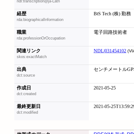
ndl:transcription@ja-Latn
経歴
BtS Tech (株) 勤務
rda:biographicalInformation
職業
電子回路技術者
rda:professionOrOccupation
関連リンク
NDL|031454102
(VI
skos:exactMatch
出典
センチメートルGPS測
dct:source
作成日
2021-05-25
dct:created
最終更新日
2021-05-25T13:59:2
dct:modified