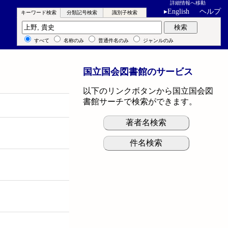
詳細情報へ移動
▸
English
ヘルプ
キーワード検索
分類記号検索
識別子検索
キーワード検索
検索
すべて
名称のみ
普通件名のみ
ジャンルのみ
国立国会図書館のサービス
以下のリンクボタンから国立国会図
書館サーチで検索ができます。
著者名検索
件名検索