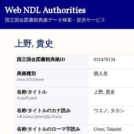
Web NDL Authorities
国立国会図書館典拠データ検索・提供サービス
上野, 貴史
国立国会図書館典拠ID
031479134
典拠種別
個人名
skos:inScheme
名称/タイトル
上野, 貴史
xl:prefLabel
名称/タイトルのカナ読み
ウエノ, タカシ
ndl:transcription@ja-Kana
名称/タイトルのローマ字読み
Ueno, Takashi