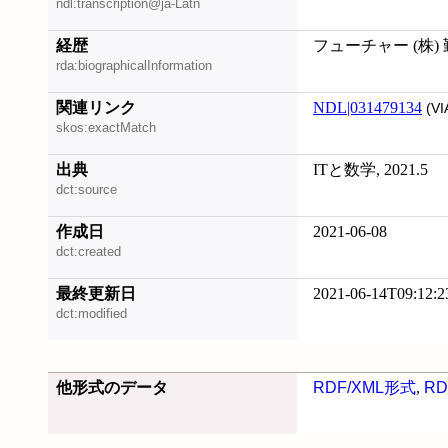
ndl:transcription@ja-Latn
経歴
フューチャー (株)
rda:biographicalInformation
関連リンク
NDL|031479134
(VI
skos:exactMatch
出典
ITと数学, 2021.5
dct:source
作成日
2021-06-08
dct:created
最終更新日
2021-06-14T09:12:2
dct:modified
他形式のデータ
RDF/XML形式
,
RD