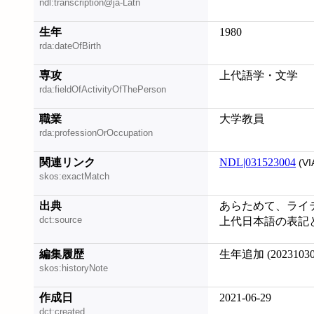
ndl:transcription@ja-Latn
生年
1980
rda:dateOfBirth
専攻
上代語学・文学
rda:fieldOfActivityOfThePerson
職業
大学教員
rda:professionOrOccupation
関連リンク
NDL|031523004
(VI
skos:exactMatch
出典
あらためて、ライティ
dct:source
上代日本語の表記とこと
編集履歴
生年追加 (20231030
skos:historyNote
作成日
2021-06-29
dct:created