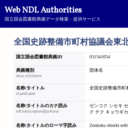
Web NDL Authorities
国立国会図書館典拠データ検索・提供サービス
全国史跡整備市町村協議会東
国立国会図書館典拠ID
031541054
典拠種別
団体名
skos:inScheme
名称/タイトル
全国史跡整備市町
xl:prefLabel
名称/タイトルのカナ読み
ゼンコク シセキ 
ndl:transcription@ja-Kana
ク チク キョウギ
名称/タイトルのローマ字読み
Zenkoku shiseki seib