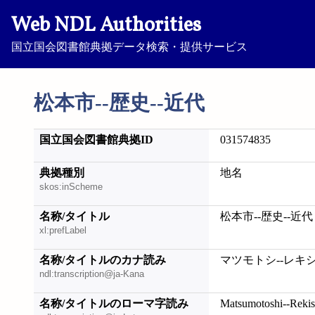
Web NDL Authorities
国立国会図書館典拠データ検索・提供サービス
松本市--歴史--近代
国立国会図書館典拠ID
031574835
典拠種別
地名
skos:inScheme
名称/タイトル
松本市--歴史--近代
xl:prefLabel
名称/タイトルのカナ読み
マツモトシ--レキシ
ndl:transcription@ja-Kana
名称/タイトルのローマ字読み
Matsumotoshi--Rekis