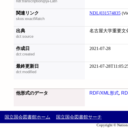
ndl:transcription@ja-Latn
関連リンク
NDL|031574835
(VI
skos:exactMatch
出典
名古屋大学重要文化
dct:source
作成日
2021-07-28
dct:created
最終更新日
2021-07-28T11:05:2
dct:modified
他形式のデータ
RDF/XML形式
,
RD
国立国会図書館ホーム
国立国会図書館サーチ
Copyright © Nationa