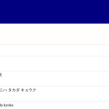
区
ニハ タカダ キョウク
ada kyoku