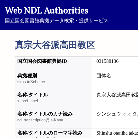
Web NDL Authorities
国立国会図書館典拠データ検索・提供サービス
真宗大谷派高田教区
国立国会図書館典拠ID
031588136
典拠種別
団体名
skos:inScheme
名称/タイトル
真宗大谷派高田教
xl:prefLabel
名称/タイトルのカナ読み
シンシュウ オオタ
ndl:transcription@ja-Kana
名称/タイトルのローマ字読み
Shinshu otaniha tak