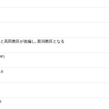
教区と高田教区が改編し, 新潟教区となる
AF)
.6
8