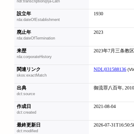
ndl:transcription@ja-Latn
設立年
1930
rda:dateOfEstablishment
廃止年
2023
rda:dateOfTermination
来歴
2023年7月三条
rda:corporateHistory
関連リンク
NDL|031588136
(VI
skos:exactMatch
出典
御流罪八百年, 2010
dct:source
作成日
2021-08-04
dct:created
最終更新日
2026-07-31T16:50:5
dct:modified