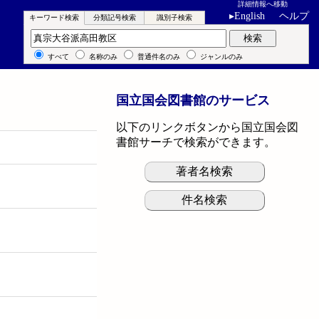
詳細情報へ移動
▸
English
ヘルプ
キーワード検索
分類記号検索
識別子検索
キーワード検索
検索
すべて
名称のみ
普通件名のみ
ジャンルのみ
国立国会図書館のサービス
以下のリンクボタンから国立国会図
書館サーチで検索ができます。
著者名検索
件名検索