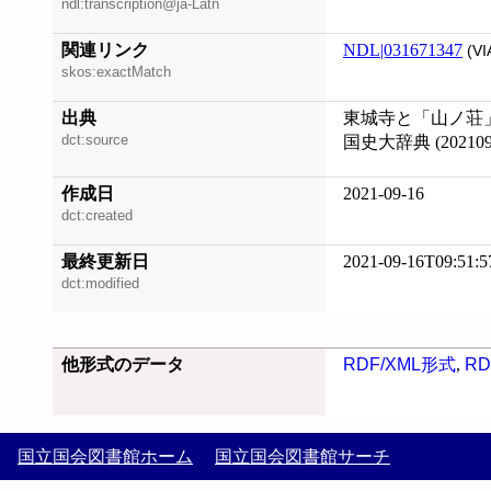
ndl:transcription@ja-Latn
関連リンク
NDL|031671347
(VI
skos:exactMatch
出典
東城寺と「山ノ荘」, 
dct:source
国史大辞典 (202109
作成日
2021-09-16
dct:created
最終更新日
2021-09-16T09:51:5
dct:modified
他形式のデータ
RDF/XML形式
,
RD
国立国会図書館ホーム
国立国会図書館サーチ