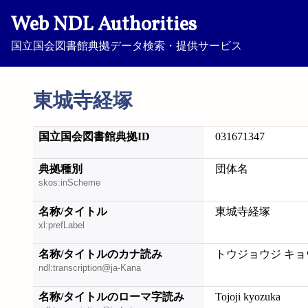
Web NDL Authorities
国立国会図書館典拠データ検索・提供サービス
東城寺経塚
国立国会図書館典拠ID
031671347
典拠種別
団体名
skos:inScheme
名称/タイトル
東城寺経塚
xl:prefLabel
名称/タイトルのカナ読み
トウジョウジ キョ
ndl:transcription@ja-Kana
名称/タイトルのローマ字読み
Tojoji kyozuka