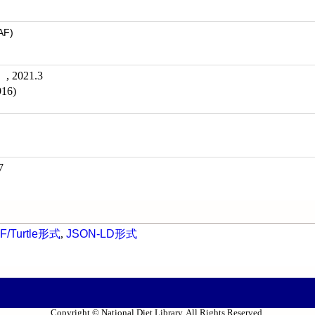
AF)
2021.3
16)
7
F/Turtle形式
,
JSON-LD形式
Copyright © National Diet Library. All Rights Reserved.