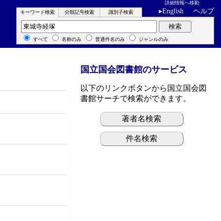
詳細情報へ移動
▸
English
ヘルプ
キーワード検索
分類記号検索
識別子検索
キーワード検索
検索
すべて
名称のみ
普通件名のみ
ジャンルのみ
国立国会図書館のサービス
以下のリンクボタンから国立国会図
書館サーチで検索ができます。
著者名検索
件名検索