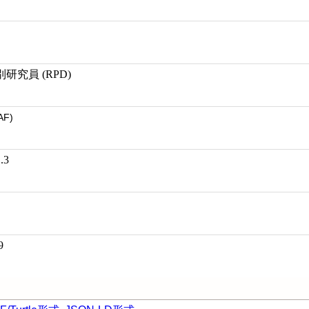
究員 (RPD)
AF)
.3
9