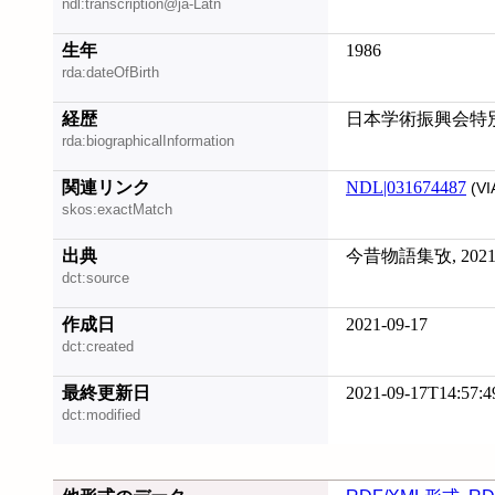
ndl:transcription@ja-Latn
生年
1986
rda:dateOfBirth
経歴
日本学術振興会特別研
rda:biographicalInformation
関連リンク
NDL|031674487
(VI
skos:exactMatch
出典
今昔物語集攷, 2021
dct:source
作成日
2021-09-17
dct:created
最終更新日
2021-09-17T14:57:4
dct:modified