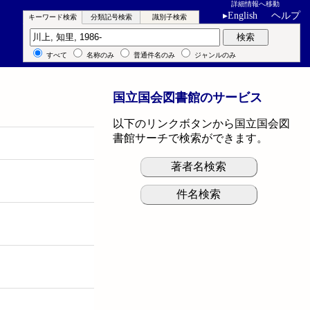
詳細情報へ移動
▸
English
ヘルプ
キーワード検索
分類記号検索
識別子検索
キーワード検索
検索
すべて
名称のみ
普通件名のみ
ジャンルのみ
国立国会図書館のサービス
以下のリンクボタンから国立国会図
書館サーチで検索ができます。
著者名検索
件名検索