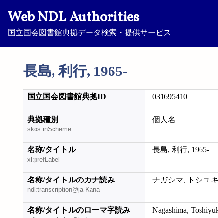
Web NDL Authorities
国立国会図書館典拠データ検索・提供サービス
長島, 利行, 1965-
国立国会図書館典拠ID
031695410
典拠種別
個人名
skos:inScheme
名称/タイトル
長島, 利行, 1965-
xl:prefLabel
名称/タイトルのカナ読み
ナガシマ, トシユキ, 
ndl:transcription@ja-Kana
名称/タイトルのローマ字読み
Nagashima, Toshiyuk