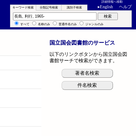
詳細情報へ移動
▸
English
ヘルプ
キーワード検索
分類記号検索
識別子検索
キーワード検索
検索
すべて
名称のみ
普通件名のみ
ジャンルのみ
国立国会図書館のサービス
以下のリンクボタンから国立国会図
書館サーチで検索ができます。
著者名検索
件名検索