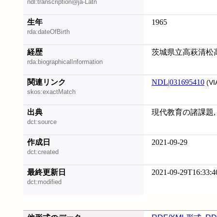
ndl:transcription@ja-Latn
生年
1965
rda:dateOfBirth
経歴
茨城県立高萩清松
rda:biographicalInformation
関連リンク
NDL|031695410
(VI
skos:exactMatch
出典
現代教育の諸課題, 20
dct:source
作成日
2021-09-29
dct:created
最終更新日
2021-09-29T16:33:4
dct:modified