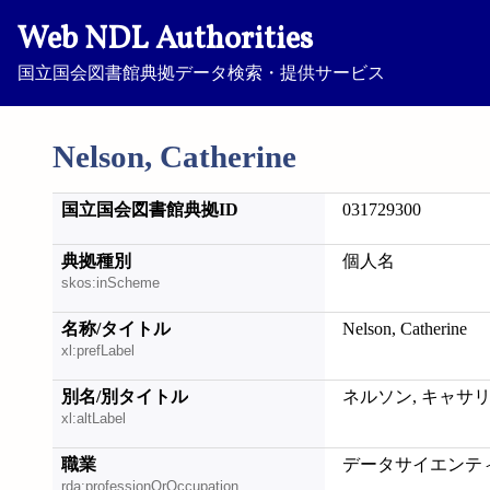
Web NDL Authorities
国立国会図書館典拠データ検索・提供サービス
Nelson, Catherine
国立国会図書館典拠ID
031729300
典拠種別
個人名
skos:inScheme
名称/タイトル
Nelson, Catherine
xl:prefLabel
別名/別タイトル
ネルソン, キャサ
xl:altLabel
職業
データサイエンテ
rda:professionOrOccupation