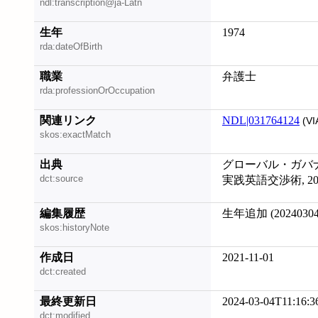
ndl:transcription@ja-Latn
生年
1974
rda:dateOfBirth
職業
弁護士
rda:professionOrOccupation
関連リンク
NDL|031764124
(VI
skos:exactMatch
出典
グローバル・ガバナン
dct:source
実践英語交渉術, 202
編集履歴
生年追加 (20240304
skos:historyNote
作成日
2021-11-01
dct:created
最終更新日
2024-03-04T11:16:3
dct:modified