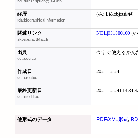
ndl:transcription@ja-Latn
経歴
(株) Li&objet勤務
rda:biographicalInformation
関連リンク
NDL|031880100
(VI
skos:exactMatch
出典
今すぐ使えるかんたんY
dct:source
作成日
2021-12-24
dct:created
最終更新日
2021-12-24T13:34:4
dct:modified
他形式のデータ
RDF/XML形式
,
RD