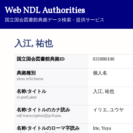
Web NDL Authorities
国立国会図書館典拠データ検索・提供サービス
入江, 祐也
国立国会図書館典拠ID
031880100
典拠種別
個人名
skos:inScheme
名称/タイトル
入江, 祐也
xl:prefLabel
名称/タイトルのカナ読み
イリエ, ユウヤ
ndl:transcription@ja-Kana
名称/タイトルのローマ字読み
Irie, Yuya