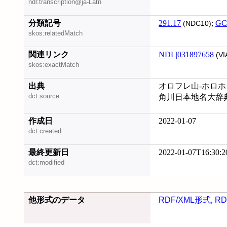
ndl:transcription@ja-Latn
分類記号
291.17
;
GC
(NDC10)
skos:relatedMatch
関連リンク
NDL|031897658
(VI
skos:exactMatch
出典
オロフレ山-ホロホロ山
dct:source
角川日本地名大辞典 新版
作成日
2022-01-07
dct:created
最終更新日
2022-01-07T16:30:2
dct:modified
他形式のデータ
RDF/XML形式
,
RD