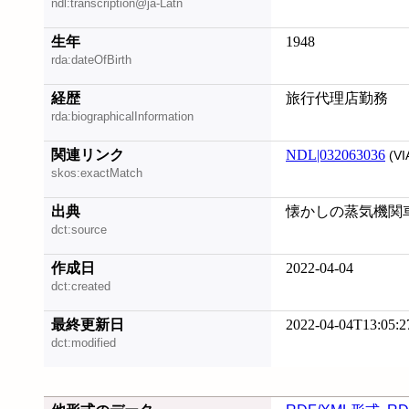
ndl:transcription@ja-Latn
生年
1948
rda:dateOfBirth
経歴
旅行代理店勤務
rda:biographicalInformation
関連リンク
NDL|032063036
(VI
skos:exactMatch
出典
懐かしの蒸気機関車, 
dct:source
作成日
2022-04-04
dct:created
最終更新日
2022-04-04T13:05:2
dct:modified