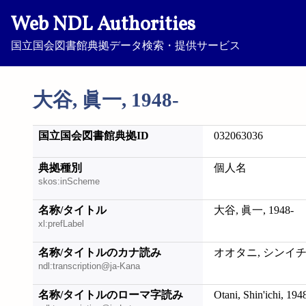
Web NDL Authorities
国立国会図書館典拠データ検索・提供サービス
大谷, 眞一, 1948-
国立国会図書館典拠ID
032063036
典拠種別
個人名
skos:inScheme
名称/タイトル
大谷, 眞一, 1948-
xl:prefLabel
名称/タイトルのカナ読み
オオタニ, シンイチ, 
ndl:transcription@ja-Kana
名称/タイトルのローマ字読み
Otani, Shin'ichi, 194