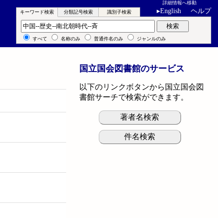
詳細情報へ移動
▸
English
ヘルプ
キーワード検索
分類記号検索
識別子検索
キーワード検索
検索
すべて
名称のみ
普通件名のみ
ジャンルのみ
国立国会図書館のサービス
以下のリンクボタンから国立国会図
書館サーチで検索ができます。
著者名検索
件名検索