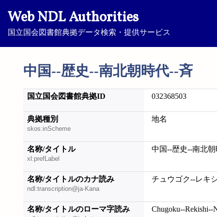
Web NDL Authorities
国立国会図書館典拠データ検索・提供サービス
中国--歴史--南北朝時代--斉
国立国会図書館典拠ID
032368503
典拠種別
地名
skos:inScheme
名称/タイトル
中国--歴史--南北朝
xl:prefLabel
名称/タイトルのカナ読み
チュウゴク--レキシ
ndl:transcription@ja-Kana
名称/タイトルのローマ字読み
Chugoku--Rekishi--N