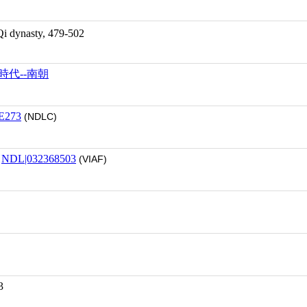
-Qi dynasty, 479-502
時代--南朝
E273
(NDLC)
;
NDL|032368503
(VIAF)
3