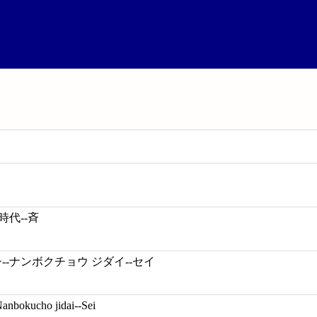
時代--斉
--ナンボクチョウ ジダイ--セイ
anbokucho jidai--Sei