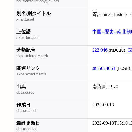
ndl:transcription@ja-Latn
セイ
別名/別タイトル
斉
; China--History-
xl:altLabel
上位語
中国--歴史--南北朝
skos:broader
分類記号
222.046
;
G
(NDC10)
skos:relatedMatch
関連リンク
sh85024053
(LCSH)
skos:exactMatch
出典
南斉書, 1970
dct:source
作成日
2022-09-13
dct:created
最終更新日
2022-09-13T15:10:1
dct:modified