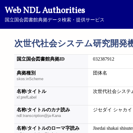
Web NDL Authorities
国立国会図書館典拠データ検索・提供サービス
次世代社会システム研究開発
国立国会図書館典拠ID
032387912
典拠種別
団体名
skos:inScheme
名称/タイトル
次世代社会システ
xl:prefLabel
名称/タイトルのカナ読み
ジセダイ シャカイ
ndl:transcription@ja-Kana
名称/タイトルのローマ字読み
Jisedai shakai shisu