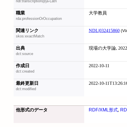
ndl:transcription@ja-Latn
職業
大学教員
rda:professionOrOccupation
関連リンク
NDL|032415860
(VI
skos:exactMatch
出典
現場の大学論, 2022
dct:source
作成日
2022-10-11
dct:created
最終更新日
2022-10-11T13:26:1
dct:modified
他形式のデータ
RDF/XML形式
,
RD