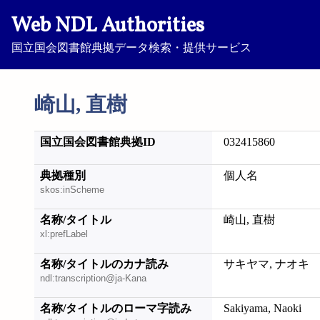
Web NDL Authorities
国立国会図書館典拠データ検索・提供サービス
崎山, 直樹
国立国会図書館典拠ID
032415860
典拠種別
個人名
skos:inScheme
名称/タイトル
崎山, 直樹
xl:prefLabel
名称/タイトルのカナ読み
サキヤマ, ナオキ
ndl:transcription@ja-Kana
名称/タイトルのローマ字読み
Sakiyama, Naoki