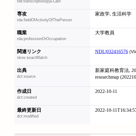
ndl:transcription@ja-Latn
専攻
家政学, 生活科学
rda:fieldOfActivityOfThePerson
職業
大学教員
rda:professionOrOccupation
関連リンク
NDL|032416576
(VI
skos:exactMatch
出典
新家庭科教育法, 202
dct:source
researchmap (202
作成日
2022-10-11
dct:created
最終更新日
2022-10-11T16:34:5
dct:modified