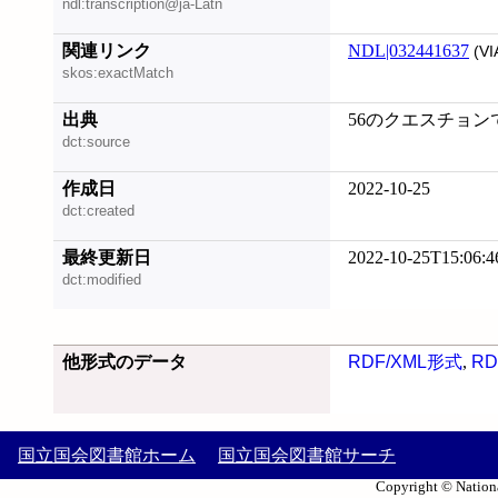
ndl:transcription@ja-Latn
関連リンク
NDL|032441637
(VI
skos:exactMatch
出典
56のクエスチョンで
dct:source
作成日
2022-10-25
dct:created
最終更新日
2022-10-25T15:06:4
dct:modified
他形式のデータ
RDF/XML形式
,
RD
国立国会図書館ホーム
国立国会図書館サーチ
Copyright © Nationa