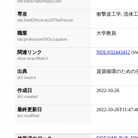
ndl:transcription@ja-Latn
専攻
衝撃波工学, 流体
rda:fieldOfActivityOfThePerson
職業
大学教員
rda:professionOrOccupation
関連リンク
NDL|032443412
(VI
skos:exactMatch
出典
資源循環のための分離
dct:source
作成日
2022-10-26
dct:created
最終更新日
2022-10-26T11:47:4
dct:modified