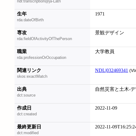
ndl:transcription@ja-Latn
生年
1971
rda:dateOfBirth
専攻
景観デザイン
rda:fieldOfActivityOfThePerson
職業
大学教員
rda:professionOrOccupation
関連リンク
NDL|032469341
(VI
skos:exactMatch
出典
自然災害と土木-デザイ
dct:source
作成日
2022-11-09
dct:created
最終更新日
2022-11-09T16:25:2
dct:modified