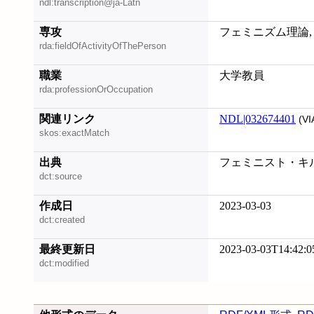
ndl:transcription@ja-Latn
専攻
フェミニズム理論,
rda:fieldOfActivityOfThePerson
職業
大学教員
rda:professionOrOccupation
関連リンク
NDL|032674401
(VI
skos:exactMatch
出典
フェミニスト・キルジョ
dct:source
作成日
2023-03-03
dct:created
最終更新日
2023-03-03T14:42:0
dct:modified