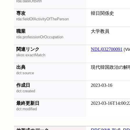
rda:dateOfBirth
専攻
韓日関係史
rda:fieldOfActivityOfThePerson
職業
大学教員
rda:professionOrOccupation
関連リンク
NDL|032700091
(VI
skos:exactMatch
出典
現代韓国政治の解明, 2
dct:source
作成日
2023-03-16
dct:created
最終更新日
2023-03-16T14:00:2
dct:modified