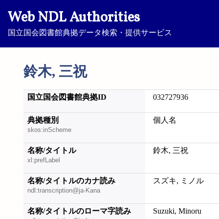
Web NDL Authorities
国立国会図書館典拠データ検索・提供サービス
鈴木, 三祝
国立国会図書館典拠ID
032727936
典拠種別
個人名
skos:inScheme
名称/タイトル
鈴木, 三祝
xl:prefLabel
名称/タイトルのカナ読み
スズキ, ミノル
ndl:transcription@ja-Kana
名称/タイトルのローマ字読み
Suzuki, Minoru