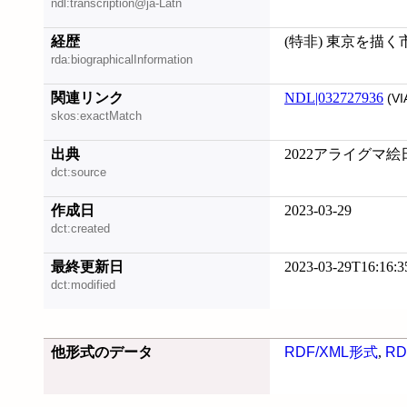
ndl:transcription@ja-Latn
経歴
(特非) 東京を描
rda:biographicalInformation
関連リンク
NDL|032727936
(VI
skos:exactMatch
出典
2022アライグマ絵日記
dct:source
作成日
2023-03-29
dct:created
最終更新日
2023-03-29T16:16:3
dct:modified
他形式のデータ
RDF/XML形式
,
RD